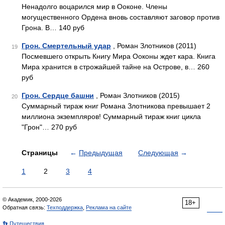
Ненадолго воцарился мир в Ооконе. Члены
могущественного Ордена вновь составляют заговор против
Грона. В… 140 руб
Грон. Смертельный удар
, Роман Злотников (2011)
19
Посмевшего открыть Книгу Мира Ооконы ждет кара. Книга
Мира хранится в строжайшей тайне на Острове, в… 260
руб
Грон. Сердце башни
, Роман Злотников (2015)
20
Суммарный тираж книг Романа Злотникова превышает 2
миллиона экземпляров! Суммарный тираж книг цикла
"Грон"… 270 руб
Страницы
←
Предыдущая
Следующая
→
1
2
3
4
© Академик, 2000-2026
18+
Обратная связь:
Техподдержка
,
Реклама на сайте
👣 Путешествия